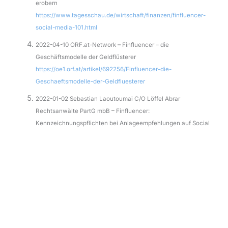
erobern
https://www.tagesschau.de/wirtschaft/finanzen/finfluencer-
social-media-101.html
2022-04-10 ORF.at-Network
–
Finfluencer – die
Geschäftsmodelle der Geldflüsterer
https://oe1.orf.at/artikel/692256/Finfluencer-die-
Geschaeftsmodelle-der-Geldfluesterer
2022-01-02 Sebastian Laoutoumai C/O Löffel Abrar
Rechtsanwälte PartG mbB – Finfluencer:
Kennzeichnungspflichten bei Anlageempfehlungen auf Social
Media
https://rechtdigital.blog/2022/01/02/finfluencer-
kennzeichnungspflichten-bei-anlageempfehlungen-auf-
social-media/
Autor & PKV Experte