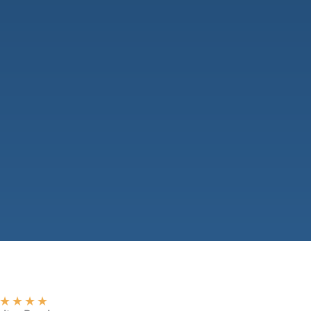
★
★
★
★