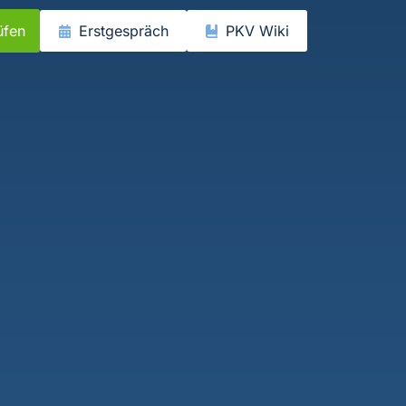
üfen
Erstgespräch
PKV Wiki