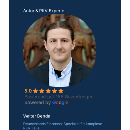
Autor & PKV Experte
5.0
Basierend auf 156 Bewertungen
powered by
G
o
o
g
l
e
Walter Benda
Deutschlands führender Spezialist für komplexe
PKV-Fälle