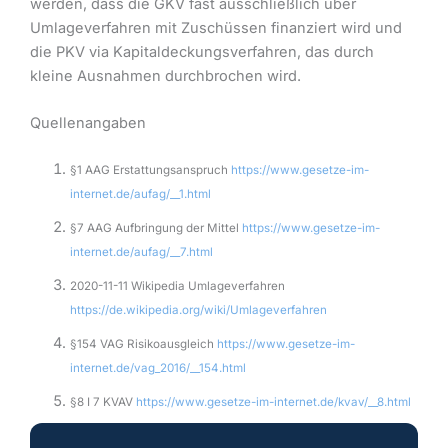
werden, dass die GKV fast ausschließlich über
Umlageverfahren mit Zuschüssen finanziert wird und
die PKV via Kapitaldeckungsverfahren, das durch
kleine Ausnahmen durchbrochen wird.
Quellenangaben
§1 AAG Erstattungsanspruch
https://www.gesetze-im-
internet.de/aufag/__1.html
§7 AAG Aufbringung der Mittel
https://www.gesetze-im-
internet.de/aufag/__7.html
2020-11-11 Wikipedia Umlageverfahren
https://de.wikipedia.org/wiki/Umlageverfahren
§154 VAG Risikoausgleich
https://www.gesetze-im-
internet.de/vag_2016/__154.html
§8 I 7 KVAV
https://www.gesetze-im-internet.de/kvav/__8.html