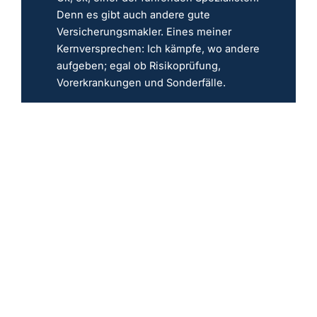
Denn es gibt auch andere gute
Versicherungsmakler. Eines meiner
Kernversprechen: Ich kämpfe, wo andere
aufgeben; egal ob Risikoprüfung,
Vorerkrankungen und Sonderfälle.
Jetzt PKV prüfen
Erstgespräch
Frage stellen
Expertenprofil
★
★
★
★
★
Walter Benda
PKV-Bestsellerautor & PKV Experte