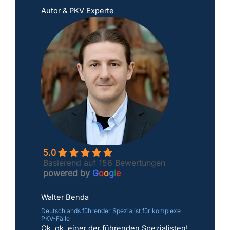
Autor & PKV Experte
5.0
Basierend auf 156 Bewertungen
powered by
G
o
o
g
l
e
Walter Benda
Deutschlands führender Spezialist für komplexe
PKV-Fälle
Ok, ok, einer der führenden Spezialisten!