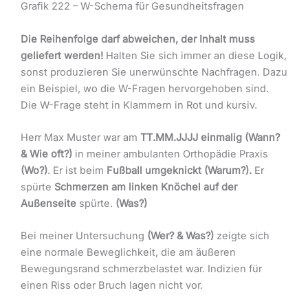
Grafik 222 – W-Schema für Gesundheitsfragen
Die Reihenfolge darf abweichen, der Inhalt muss
geliefert werden!
Halten Sie sich immer an diese Logik,
sonst produzieren Sie unerwünschte Nachfragen. Dazu
ein Beispiel, wo die W-Fragen hervorgehoben sind.
Die W-Frage steht in Klammern in Rot und kursiv.
Herr Max Muster war am
TT.MM.JJJJ einmalig (Wann?
& Wie oft?)
in meiner ambulanten Orthopädie Praxis
(Wo?)
. Er ist beim
Fußball umgeknickt
(Warum?).
Er
spürte
Schmerzen am linken Knöchel auf der
Außenseite
spürte.
(Was?)
Bei meiner Untersuchung
(Wer? & Was?)
zeigte sich
eine normale Beweglichkeit, die am äußeren
Bewegungsrand schmerzbelastet war. Indizien für
einen Riss oder Bruch lagen nicht vor.