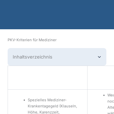
PKV-Kriterien für Mediziner
Inhaltsverzeichnis
Wed
Spezielles Mediziner-
noc
Krankentagegeld (Klauseln,
Alt
Höhe, Karenzzeit,
wäh