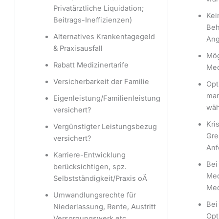
Privatärztliche Liquidation;
Kei
Beitrags-Ineffizienzen)
Beh
Alternatives Krankentagegeld
Ang
& Praxisausfall
Mög
Rabatt Medizinertarife
Med
Versicherbarkeit der Familie
Opt
man
Eigenleistung/Familienleistung
wäh
versichert?
Kri
Vergünstigter Leistungsbezug
Gre
versichert?
Anf
Karriere-Entwicklung
Bei
berücksichtigen, spz.
Med
Selbstständigkeit/Praxis oÄ
Med
Umwandlungsrechte für
Bei
Niederlassung, Rente, Austritt
Opt
Versorgungswerk etc.