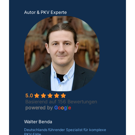
Autor & PKV Experte
5.0
Basierend auf 156 Bewertungen
powered by
G
o
o
g
l
e
Walter Benda
Deutschlands führender Spezialist für komplexe
PKV-Fälle