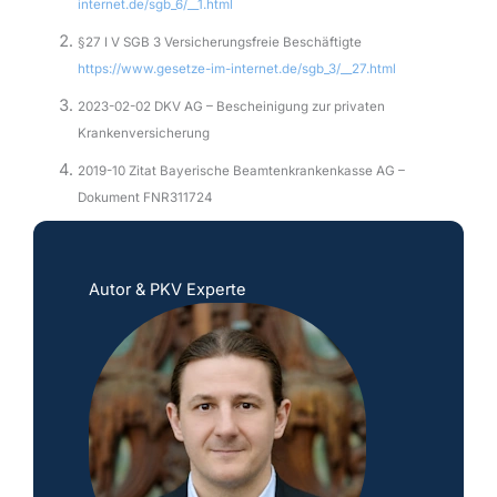
internet.de/sgb_6/__1.html
§27 I V SGB 3 Versicherungsfreie Beschäftigte
https://www.gesetze-im-internet.de/sgb_3/__27.html
2023-02-02 DKV AG – Bescheinigung zur privaten
Krankenversicherung
2019-10 Zitat Bayerische Beamtenkrankenkasse AG –
Dokument FNR311724
Autor & PKV Experte