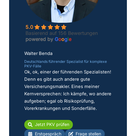
5.0
Basierend auf 156 Bewertungen
powered by
G
o
o
g
l
e
Walter Benda
Deutschlands führender Spezialist für komplexe
PKV-Fälle
Ok, ok, einer der führenden Spezialisten!
Denn es gibt auch andere gute
Versicherungsmakler. Eines meiner
Kernversprechen: Ich kämpfe, wo andere
aufgeben; egal ob Risikoprüfung,
Vorerkrankungen und Sonderfälle.
Jetzt PKV prüfen
Erstgespräch
Frage stellen