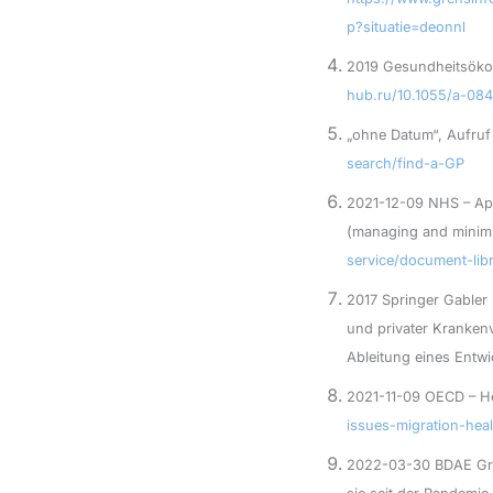
p?situatie=deonnl
2019 Gesundheitsöko
hub.ru/10.1055/a-08
„ohne Datum“, Aufruf
search/find-a-GP
2021-12-09 NHS – App
(managing and minim
service/document-lib
2017 Springer Gabler
und privater Kranken
Ableitung eines Entw
2021-11-09 OECD – He
issues-migration-hea
2022-03-30 BDAE Grup