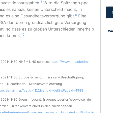
8
Investitionsausgaben.
Wird die Spitzengruppe
dass es nahezu keinen Unterschied macht, in
9
nd es eine Gesundheitsversorgung gibt.
Eine
USA dar, deren grundsätzlich gute Versorgung
t, so dass es zu großen Unterschieden innerhalb
Wa
10
pen kommt.
f 2021-11-30 NHS – NHS services
https://www.nhs.uk/nhs-
 2021-11-30 Europäische Kommission – Beschäftigung,
ion – Niederlande – Krankenversicherung
/social/main.jsp?catId=1122&langId=de&intPageId=4988
 2021-11-30 Grensinfopunt, fragegesteuerter Wegweiser der
örden – Krankenversichert in den Niederlanden
o.nl/gip/de/deonnl/zorg/zorgverzekerd_in_nederland/index.js