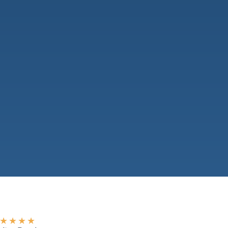
★
★
★
★