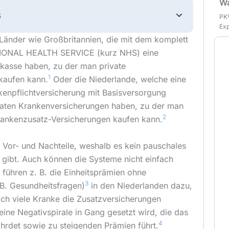
Wa
s
PKV
Exp
l Länder wie Großbritannien, die mit dem komplett
ATIONAL HEALTH SERVICE (kurz NHS) eine
skasse haben, zu der man private
1
kaufen kann.
Oder die Niederlande, welche eine
enpflichtversicherung mit Basisversorgung
ivaten Krankenversicherungen haben, zu der man
2
rankenzusatz-Versicherungen kaufen kann.
 Vor- und Nachteile, weshalb es kein pauschales
 gibt. Auch können die Systeme nicht einfach
führen z. B. die Einheitsprämien ohne
3
B. Gesundheitsfragen)
in den Niederlanden dazu,
ich viele Kranke die Zusatzversicherungen
ine Negativspirale in Gang gesetzt wird, die das
4
hrdet sowie zu steigenden Prämien führt.