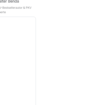
lter Benda
-Bestsellerautor & PKV
erte