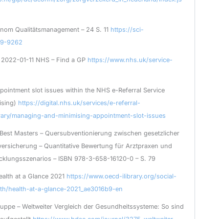
nom Qualitätsmanagement – 24 S. 11
https://sci-
49-9262
 2022-01-11 NHS – Find a GP
https://www.nhs.uk/service-
ointment slot issues within the NHS e-Referral Service
ising)
https://digital.nhs.uk/services/e-referral-
rary/managing-and-minimising-appointment-slot-issues
 Best Masters – Quersubventionierung zwischen gesetzlicher
versicherung – Quantitative Bewertung für Arztpraxen und
icklungsszenarios – ISBN 978-3-658-16120-0 – S. 79
alth at a Glance 2021
https://www.oecd-ilibrary.org/social-
lth/health-at-a-glance-2021_ae3016b9-en
pe – Weltweiter Vergleich der Gesundheitssysteme: So sind