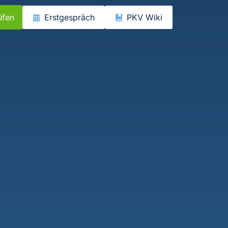
üfen
Erstgespräch
PKV Wiki