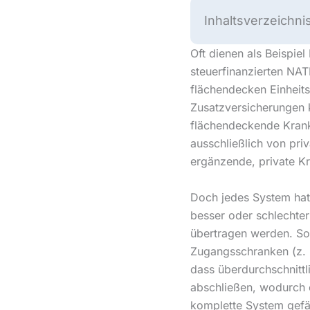
Inhaltsverzeichni
Oft dienen als Beispie
steuerfinanzierten N
flächendecken Einheit
Zusatzversicherungen 
flächendeckende Krank
ausschließlich von pr
ergänzende, private K
Doch jedes System hat
besser oder schlechter
übertragen werden. So 
Zugangsschranken (z. 
dass überdurchschnittl
abschließen, wodurch e
komplette System gefä