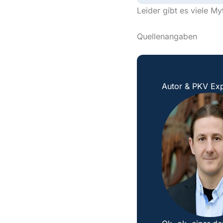
Leider gibt es viele M
Quellenangaben
Autor & PKV Exp