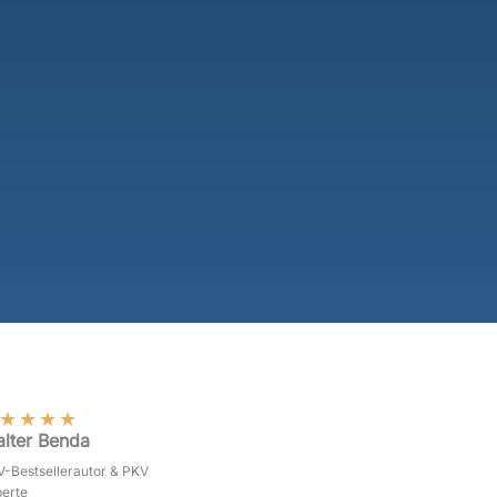
★
★
★
★
lter Benda
-Bestsellerautor & PKV
erte