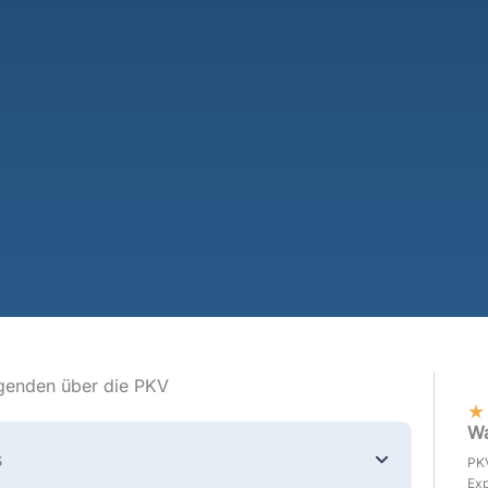
genden über die PKV
★
Wa
s
PKV
Exp