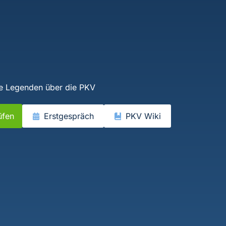
e Legenden über die PKV
üfen
Erstgespräch
PKV Wiki