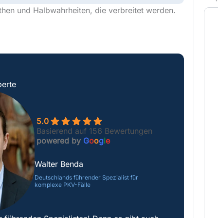
ythen und Halbwahrheiten, die verbreitet werden.
erte
5.0
Basierend auf 156 Bewertungen
powered by
G
o
o
g
l
e
Walter Benda
Deutschlands führender Spezialist für
komplexe PKV-Fälle