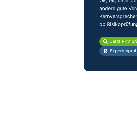
Ok, ok, einer de
andere gute Ver
Kernversprechen
ob Risikoprüfun
Jetzt PKV pr
Expertenprofi