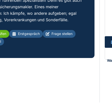
r führenden Spezialisten! Denn es gibt auch
sicherungsmakler. Eines meiner
: Ich kämpfe, wo andere aufgeben; egal
g, Vorerkrankungen und Sonderfälle.
üfen
Erstgespräch
Frage stellen
l
Wa