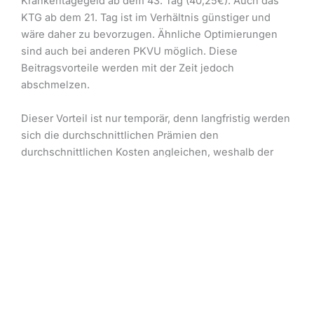
Krankentagegeld ab dem 43. Tag (40,25€). Auch das
KTG ab dem 21. Tag ist im Verhältnis günstiger und
wäre daher zu bevorzugen. Ähnliche Optimierungen
sind auch bei anderen PKVU möglich. Diese
Beitragsvorteile werden mit der Zeit jedoch
abschmelzen.
Dieser Vorteil ist nur temporär, denn langfristig werden
sich die durchschnittlichen Prämien den
durchschnittlichen Kosten angleichen, weshalb der
Vorteil schwinden wird.
Sie müssen auch in die Zukunft schauen, denn wenn
Sie sich mit einer Praxis niederlassen oder die
Nachfolge antreten, steigt regelmäßig der Bedarf. Der
Reinertrag einer Praxis ist vergleichbar mit dem
Bruttolohn eines Arbeitnehmers, denn er stellt die
Differenz dar, nachdem Praxisausgaben inklusive
7
Lohnkosten in Abzug gebracht wurden.
Mindestens