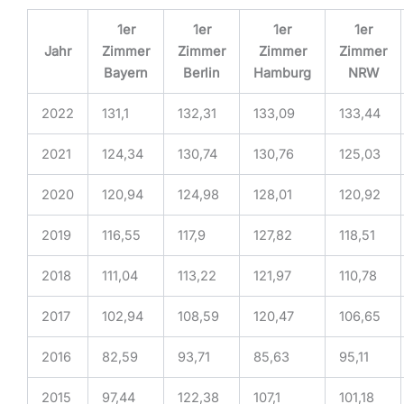
1er
1er
1er
1er
Jahr
Zimmer
Zimmer
Zimmer
Zimmer
Bayern
Berlin
Hamburg
NRW
2022
131,1
132,31
133,09
133,44
2021
124,34
130,74
130,76
125,03
2020
120,94
124,98
128,01
120,92
2019
116,55
117,9
127,82
118,51
2018
111,04
113,22
121,97
110,78
2017
102,94
108,59
120,47
106,65
2016
82,59
93,71
85,63
95,11
2015
97,44
122,38
107,1
101,18