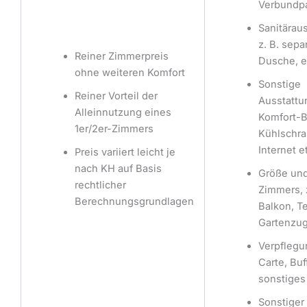
Verbundpa
Sanitärau
z. B. sep
Reiner Zimmerpreis
Dusche, e
ohne weiteren Komfort
Sonstige
Reiner Vorteil der
Ausstattun
Alleinnutzung eines
Komfort-B
1er/2er-Zimmers
Kühlschra
Internet e
Preis variiert leicht je
nach KH auf Basis
Größe un
rechtlicher
Zimmers, z
Berechnungsgrundlagen
Balkon, Te
Gartenzug
Verpflegu
Carte, Buf
sonstiges
Sonstiger 