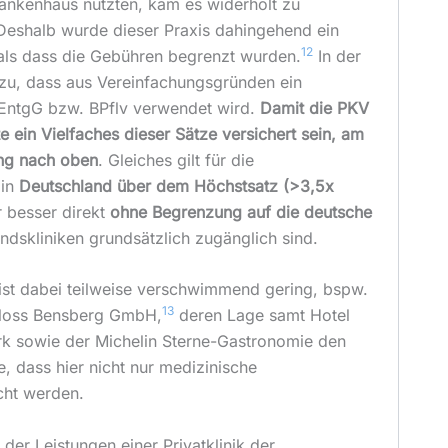
rankenhaus nutzten, kam es widerholt zu
eshalb wurde dieser Praxis dahingehend ein
12
als dass die Gebühren begrenzt wurden.
In der
dazu, dass aus Vereinfachungsgründen ein
HEntgG bzw. BPflv verwendet wird.
Damit die PKV
lte ein Vielfaches dieser Sätze versichert sein, am
ng nach oben
. Gleiches gilt für die
 in
Deutschland über dem Höchstsatz (>3,5x
r besser direkt
ohne Begrenzung auf die deutsche
ndskliniken grundsätzlich zugänglich sind.
ist dabei teilweise verschwimmend gering, bspw.
13
chloss Bensberg GmbH,
deren Lage samt Hotel
 sowie der Michelin Sterne-Gastronomie den
, dass hier nicht nur medizinische
cht werden.
e der Leistungen einer Privatklinik der