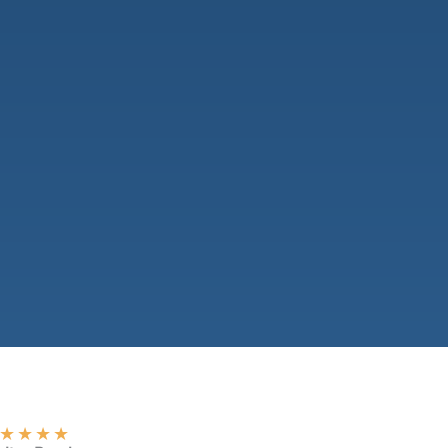
★
★
★
★