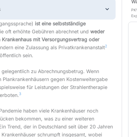
Wa
s
PKV
Exp
angssprache)
ist eine selbstständige
die oft erhöhte Gebühren abrechnet und
weder
 Krankenhaus mit Versorgungsvertrag oder
2
ondern eine Zulassung als Privatkrankenanstalt
öffentlich sein.
s gelegentlich zu Abrechnungsbetrug. Wenn
n Plankrankenhäusern gegen Kostenweitergabe
pielsweise für Leistungen der Strahlentherapie
3
verboten.
Pandemie haben viele Krankenhäuser noch
lücken bekommen, was zu einer weiteren
in Trend, der in Deutschland seit über 20 Jahren
 Krankenhäuser schrumpft insgesamt, wobei