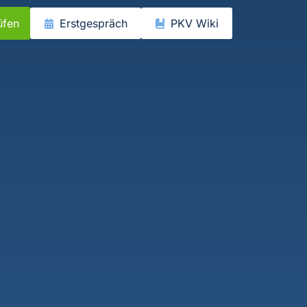
üfen
Erstgespräch
PKV Wiki