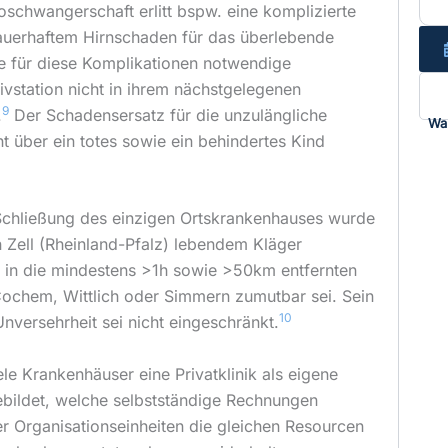
koschwangerschaft erlitt bspw. eine komplizierte
dauerhaftem Hirnschaden für das überlebende
e für diese Komplikationen notwendige
ivstation nicht in ihrem nächstgelegenen
9
.
Der Schadensersatz für die unzulängliche
Wa
ht über ein totes sowie ein behindertes Kind
Schließung des einzigen Ortskrankenhauses wurde
 Zell (Rheinland-Pfalz) lebendem Kläger
r in die mindestens >1h sowie >50km entfernten
 Cochem, Wittlich oder Simmern zumutbar sei. Sein
10
Unversehrheit sei nicht eingeschränkt.
le Krankenhäuser eine Privatklinik als eigene
ebildet, welche selbstständige Rechnungen
ser Organisationseinheiten die gleichen Resourcen