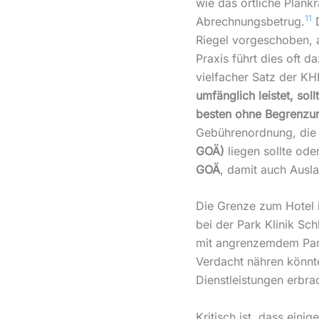
wie das örtliche Plank
11
Abrechnungsbetrug.
D
Riegel vorgeschoben, 
Praxis führt dies oft 
vielfacher Satz der K
umfänglich leistet, sol
besten ohne Begrenzu
Gebührenordnung, die
GOÄ)
liegen sollte ode
GOÄ
, damit auch Ausla
Die Grenze zum Hotel 
bei der Park Klinik S
mit angrenzemdem Park
Verdacht nähren könnte
Dienstleistungen erbra
Kritisch ist, dass einig