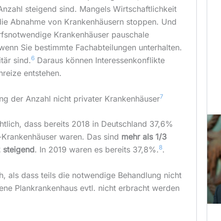
Anzahl steigend sind. Mangels Wirtschaftlichkeit
 die Abnahme von Krankenhäusern stoppen. Und
rfsnotwendige Krankenhäuser pauschale
wenn Sie bestimmte Fachabteilungen unterhalten.
6
tär sind.
Daraus können Interessenkonflikte
nreize entstehen.
7
ng der Anzahl nicht privater Krankenhäuser
chtlich, dass bereits 2018 in Deutschland 37,6%
e-Krankenhäuser waren. Das sind
mehr als 1/3
8
z steigend
. In 2019 waren es bereits 37,8%.
.
sch, als dass teils die notwendige Behandlung nicht
ene Plankrankenhaus evtl. nicht erbracht werden