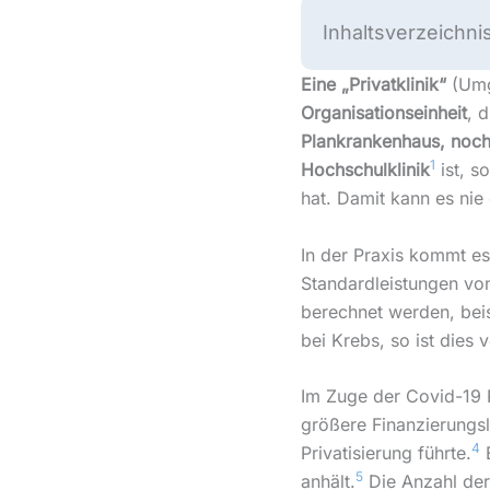
Inhaltsverzeichni
Eine „Privatklinik“
(Umg
Organisationseinheit
, 
Plankrankenhaus,
noch
1
Hochschulklinik
ist, s
hat. Damit kann es nie 
In der Praxis kommt e
Standardleistungen vo
berechnet werden, beis
bei Krebs, so ist dies 
Im Zuge der Covid-19 
größere Finanzierungs
4
Privatisierung führte.
E
5
anhält.
Die Anzahl der