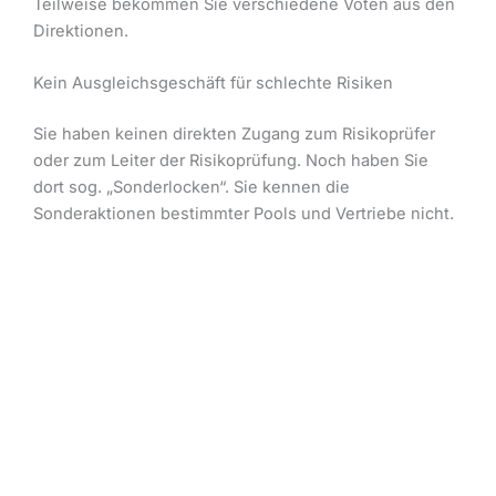
Teilweise bekommen Sie verschiedene Voten aus den
Direktionen.
Kein Ausgleichsgeschäft für schlechte Risiken
Sie haben keinen direkten Zugang zum Risikoprüfer
oder zum Leiter der Risikoprüfung. Noch haben Sie
dort sog. „Sonderlocken“. Sie kennen die
Sonderaktionen bestimmter Pools und Vertriebe nicht.
Weder kennen Sie, noch haben Sie Zugriff auf die
Gruppenverträge oder Rabattvereine. Sie haben
bestenfalls Zugang zum Antragsformular der
Gesellschaft, jedoch weder Einheitsanträge noch
Sonderanträge zur Verfügung.
Sie haben kein Ausgleichsgeschäft, um „schlechte“
Risiken zu versichern, die durch mehrere „gute“
Risiken ausgeglichen werden.