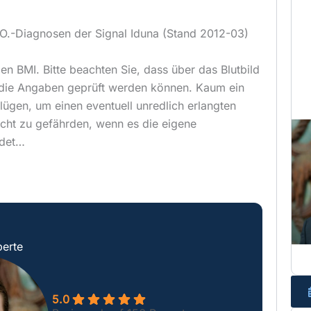
.O.-Diagnosen der Signal Iduna (Stand 2012-03)
den BMI. Bitte beachten Sie, dass über das Blutbild
 die Angaben geprüft werden können. Kaum ein
lügen, um einen eventuell unredlich erlangten
cht zu gefährden, wenn es die eigene
rdet…
erte
5.0