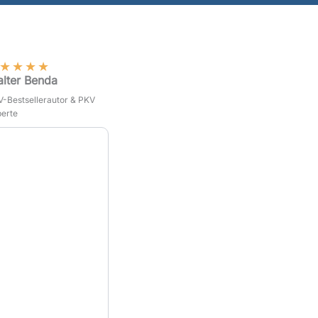
★
★
★
★
lter Benda
-Bestsellerautor & PKV
erte