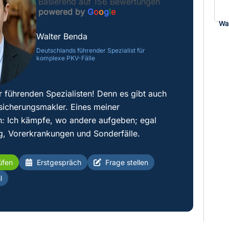
Basierend auf 156 Bewertungen
powered by
G
o
o
g
l
e
Wa
Walter Benda
Deutschlands führender Spezialist für
komplexe PKV-Fälle
r führenden Spezialisten! Denn es gibt auch
sicherungsmakler. Eines meiner
: Ich kämpfe, wo andere aufgeben; egal
g, Vorerkrankungen und Sonderfälle.
üfen
Erstgespräch
Frage stellen
l