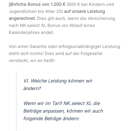
jährliche Bonus von 1.200 €
(600 € bei Kindern und
Jugendlichen bis Alter 20)
auf unsere Leistung
angerechnet
. Dies gilt auch, wenn die Versicherung
nach NK.select XL Bonus vor Ablauf eines
Kalenderjahres endet.
Von einer Garantie oder erfolgsunabhängiger Leistung
steht dort nichts! Dies wird auf der Folgeseite
versteckt, wo es heißt:
VI. Welche Leistung können wir
ändern?
Wenn wir im Tarif NK.select XL die
Beiträge anpassen, können wir auch
folgende Beträge ändern: