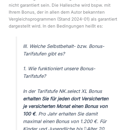
nicht garantiert sein. Die Hallesche wird bspw. mit
Ihrem Bonus, der in allen dem Autor bekannten
Vergleichsprogrammen (Stand 2024-01) als garantiert
dargestellt wird. In den Bedingungen heißt es:
III. Welche Selbstbehalt- bzw. Bonus-
Tarifstufen gibt es?
1. Wie funktioniert unsere Bonus-
Tarifstufe?
In der Tarifstufe NK.select XL Bonus
erhalten Sie für jeden dort Versicherten
je versicherten Monat einen Bonus von
100 €
. Pro Jahr erhalten Sie damit
maximal einen Bonus von 1.200 €. Für
Kinder und Jugendliche bis Alter 20