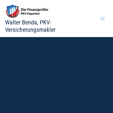
Zum
Inhalt
springen
Walter Benda, PKV-
Versicherungsmakler