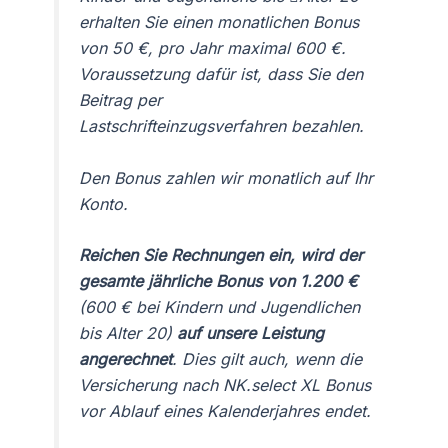
erhalten Sie einen monatlichen Bonus
von 50 €, pro Jahr maximal 600 €.
Voraussetzung dafür ist, dass Sie den
Beitrag per
Lastschrifteinzugsverfahren bezahlen.
Den Bonus zahlen wir monatlich auf Ihr
Konto.
Reichen Sie Rechnungen ein, wird der
gesamte jährliche Bonus von 1.200 €
(600 € bei Kindern und Jugendlichen
bis Alter 20)
auf unsere Leistung
angerechnet
. Dies gilt auch, wenn die
Versicherung nach NK.select XL Bonus
vor Ablauf eines Kalenderjahres endet.