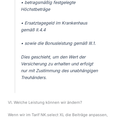
• betragsmäßig festgelegte
Höchstbeträge
• Ersatztagegeld im Krankenhaus
gemäß II.4.4
• sowie die Bonusleistung gemäß III.1.
Dies geschieht, um den Wert der
Versicherung zu erhalten und erfolgt
nur mit Zustimmung des unabhängigen
Treuhänders.
VI. Welche Leistung können wir ändern?
Wenn wir im Tarif NK.select XL die Beiträge anpassen,