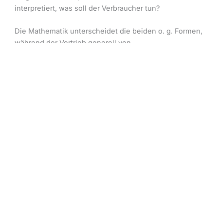
interpretiert, was soll der Verbraucher tun?
Die Mathematik unterscheidet die beiden o. g. Formen,
während der Vertrieb generell von
Beitragsrückerstattung (BRE) spricht.
Die eaBR hängt von der wirtschaftlichen Entwicklung
des PKVUs ab, maßgeblich durch Zins und
Überschuss. Die vergangenen zehn Jahre wurden die
eaBR flächendeckend gesenkt, weil die PKVU die
notwendigen Zinsen nicht erwirtschaften konnten.
Lediglich bei neu eingeführten Tarifen werden anfangs
überproportionale hohe eaBR geleistet, die dann
gesenkt werden.
Kein Vergleichsprogramm hat diese Entwicklung
festgehalten, lediglich vereinzelt erfolgen
Informationen zum Jahreswechsel.