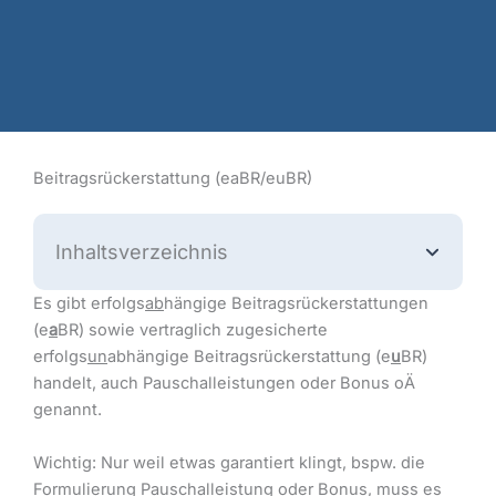
Beitragsrückerstattung (eaBR/euBR)
Inhaltsverzeichnis
Es gibt erfolgs
ab
hängige Beitragsrückerstattungen
(e
a
BR) sowie vertraglich zugesicherte
erfolgs
un
abhängige Beitragsrückerstattung (e
u
BR)
handelt, auch Pauschalleistungen oder Bonus oÄ
genannt.
Wichtig: Nur weil etwas garantiert klingt, bspw. die
Formulierung Pauschalleistung oder Bonus, muss es