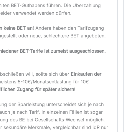
lten BET-Guthabens führen. Die Überzahlung
 Gelder verwendet werden
dürfen
.
n keine BET an!
Andere haben den Tarifzugang
gestellt oder neue, schlechtere BET angeboten.
iedener BET-Tarife ist zumeist ausgeschlossen.
schließen will, sollte sich über
Einkaufen der
eistens 5-10€/Monatsentlastung für 10€
iflichen Zugang für später sichern
!
g der Sparleistung unterscheidet sich je nach
auch je nach Tarif. In einzelnen Fällen ist sogar
gung des BE bei Gesellschafts-Wechsel möglich.
ur sekundäre Merkmale, vergleichbar sind idR nur