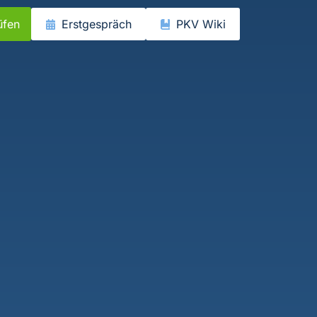
üfen
Erstgespräch
PKV Wiki