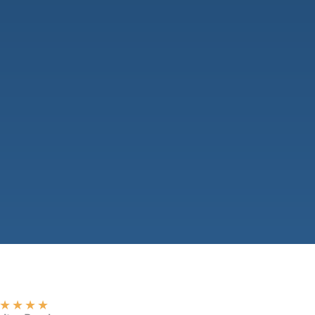
★
★
★
★