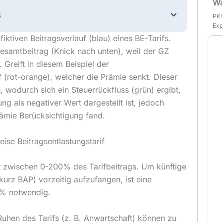
Wa
s
PKV
Exp
fiktiven Beitragsverlauf (blau) eines BE-Tarifs.
esamtbeitrag (Knick nach unten), weil der GZ
. Greift in diesem Beispiel der
f (rot-orange), welcher die Prämie senkt. Dieser
n, wodurch sich ein Steuerrückfluss (grün) ergibt,
ng als negativer Wert dargestellt ist, jedoch
ämie Berücksichtigung fand.
ise Beitragsentlastungstarif
t zwischen 0-200% des Tarifbeitrags. Um künftige
urz BAP) vorzeitig aufzufangen, ist eine
% notwendig.
Ruhen des Tarifs (z. B. Anwartschaft) können zu