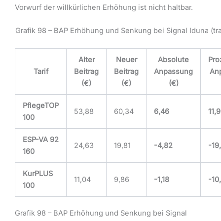
Vorwurf der willkürlichen Erhöhung ist nicht haltbar.
Grafik 98 – BAP Erhöhung und Senkung bei Signal Iduna (tra
Alter
Neuer
Absolute
Pro
Tarif
Beitrag
Beitrag
Anpassung
An
(€)
(€)
(€)
PflegeTOP
53,88
60,34
6,46
11,
100
ESP-VA 92
24,63
19,81
-4,82
-19
160
KurPLUS
11,04
9,86
-1,18
-10
100
Grafik 98 – BAP Erhöhung und Senkung bei Signal