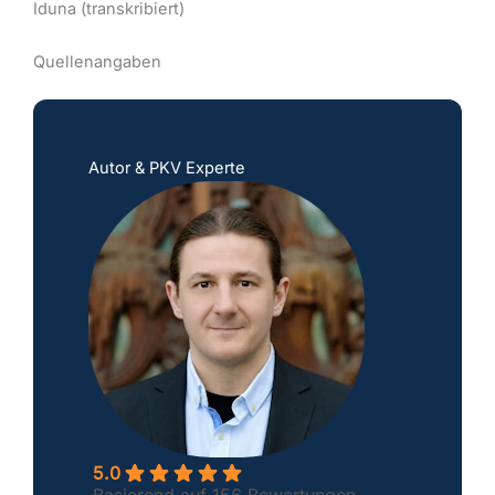
Iduna (transkribiert)
Quellenangaben
Autor & PKV Experte
5.0
Basierend auf 156 Bewertungen