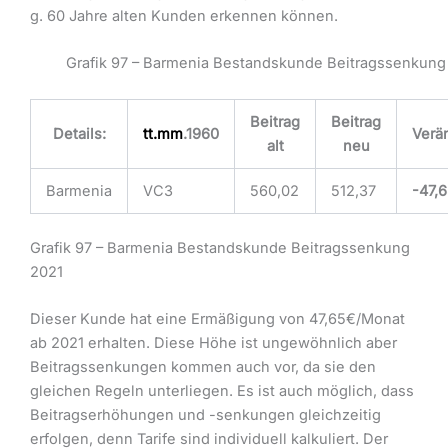
g. 60 Jahre alten Kunden erkennen können.
Grafik 97 – Barmenia Bestandskunde Beitragssenkung
Beitrag
Beitrag
Details:
tt.mm
.1960
Verä
alt
neu
Barmenia
VC3
560,02
512,37
-47,
Grafik 97 – Barmenia Bestandskunde Beitragssenkung
2021
Dieser Kunde hat eine Ermäßigung von 47,65€/Monat
ab 2021 erhalten. Diese Höhe ist ungewöhnlich aber
Beitragssenkungen kommen auch vor, da sie den
gleichen Regeln unterliegen. Es ist auch möglich, dass
Beitragserhöhungen und -senkungen gleichzeitig
erfolgen, denn Tarife sind individuell kalkuliert. Der