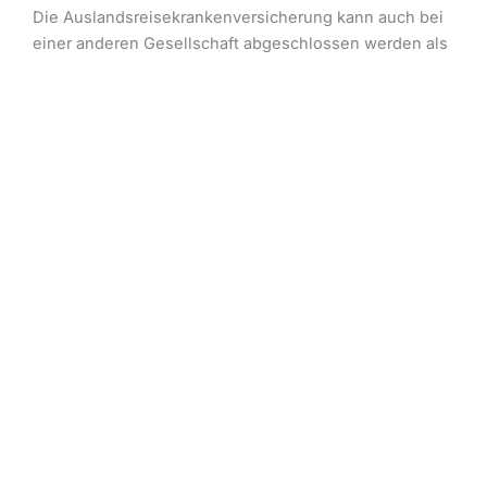
Die Auslandsreisekrankenversicherung kann auch bei
einer anderen Gesellschaft abgeschlossen werden als
Ihr Haupttarif. Dies gilt es aber nach Möglichkeit zu
vermeiden, um etwaige Streitigkeiten in der
Zuständigkeit zu vermeiden.
Mindestanforderung Auslandsrücktransport
Mindestens ein Auslandsrücktransport zum
✔
nächstgelegenen geeigneten Behandler,
wenn medizinische Notwendigkeit gegeben
ist.
Optimum Auslandsrücktransport
Mindestens ein Auslandsrücktransport zum
nächstgelegenen geeigneten Behandler,
+