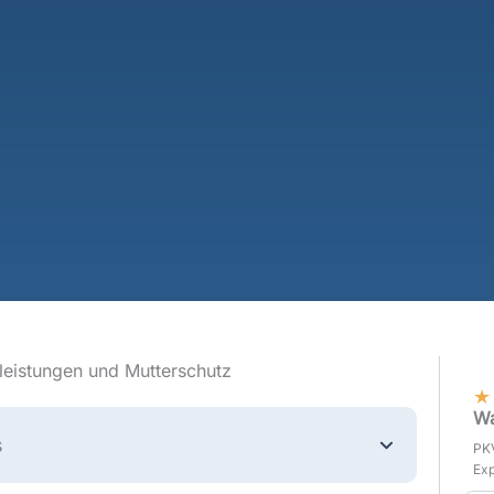
lleistungen und Mutterschutz
★
Wa
s
PKV
Exp