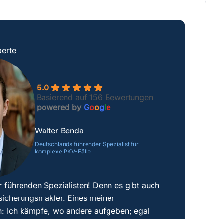
erte
5.0
Basierend auf 156 Bewertungen
powered by
G
o
o
g
l
e
Walter Benda
Deutschlands führender Spezialist für
komplexe PKV-Fälle
r führenden Spezialisten! Denn es gibt auch
sicherungsmakler. Eines meiner
: Ich kämpfe, wo andere aufgeben; egal