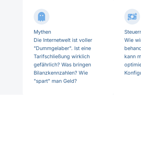
Mythen
Steuer
Die Internetwelt ist voller
Wie wi
"Dummgelaber". Ist eine
behand
Tarifschließung wirklich
kann m
gefährlich? Was bringen
optimi
Bilanzkennzahlen? Wie
Konfig
"spart" man Geld?
Datenschutz
Wie schützt man seine