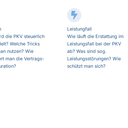
n
Leistungfall
rd die PKV steuerlich
Wie läuft die Erstattung im
elt? Welche Tricks
Leistungsfall bei der PKV
an nutzen? Wie
ab? Was sind sog.
ert man die Vertrags-
Leistungsstörungen? Wie
uration?
schützt man sich?
Checklisten & Tools
Checklisten und Tools für