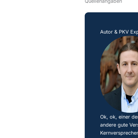
Quellenangaben
Autor & PKV Exp
Ok, ok, einer de
andere gute Ver
Kernversprechen