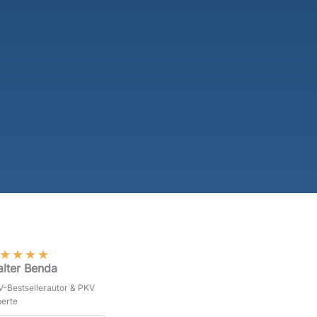
★
★
★
★
lter Benda
-Bestsellerautor & PKV
erte