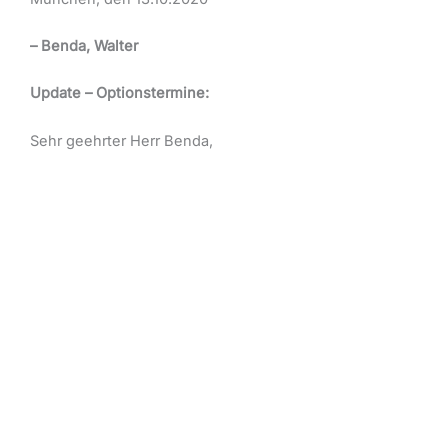
– Benda, Walter
Update – Optionstermine:
Sehr geehrter Herr Benda,
bezüglich der mitgeteilten Bestandsaktion vom
08.10.2020 (Optionstermine) müssen wir Ihnen
folgendes
mitteilen:
Die Continentale wird die Kunden nicht direkt
anschreiben. Bitte sprechen Sie daher mit Ihren
Kunden ob eine Umstellung gewünscht ist.