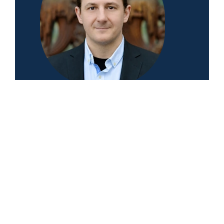
5.0
Basierend auf 156 Bewertungen
powered by
G
o
o
g
l
e
Walter Benda
Deutschlands führender Spezialist für komplexe
PKV-Fälle
Ok, ok, einer der führenden Spezialisten!
Denn es gibt auch andere gute
Versicherungsmakler. Eines meiner
Kernversprechen: Ich kämpfe, wo andere
aufgeben; egal ob Risikoprüfung,