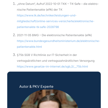
„ohne Datum“, Aufruf 2022-10-01 TKK – TK-Safe – die elek­tro­
ni­sche Pati­en­ten­akte (ePA) der TK
https://www.tk.de/techniker/leistungen-und-
mitgliedschaft/online-services-versicherte/elektronische-
patientenakte-tk-safe-2028798
2021-11-05 BMG – Die elektronische Patientenakte (ePA)
https://www.bundesgesundheitsministerium.de/elektronische-
patientenakte.html
§75b SGB V Richtlinie zur IT-Sicherheit in der
vertragsärztlichen und vertragszahnärztlichen Versorgung
https://www.gesetze-im-internet.de/sgb_5/__75b.html
Autor & PKV Experte