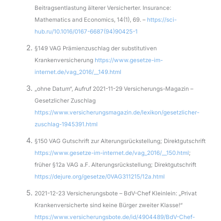
Beitragsentlastung älterer Versicherter. Insurance:
Mathematics and Economics, 14(1), 69. –
https://sci-
hub.ru/10.1016/0167-6687(94)90425-1
§149 VAG Prämienzuschlag der substitutiven
Krankenversicherung
https://www.gesetze-im-
internet.de/vag_2016/__149.html
„ohne Datum“, Aufruf 2021-11-29 Versicherungs-Magazin –
Gesetzlicher Zuschlag
https://www.versicherungsmagazin.de/lexikon/gesetzlicher-
zuschlag-1945391.html
§150 VAG Gutschrift zur Alterungsrückstellung; Direktgutschrift
https://www.gesetze-im-internet.de/vag_2016/__150.html
;
früher §12a VAG a.F. Alterungsrückstellung; Direktgutschrift
https://dejure.org/gesetze/0VAG311215/12a.html
2021-12-23 Versicherungsbote – BdV-Chef Kleinlein: „Privat
Krankenversicherte sind keine Bürger zweiter Klasse!“
https://www.versicherungsbote.de/id/4904489/BdV-Chef-