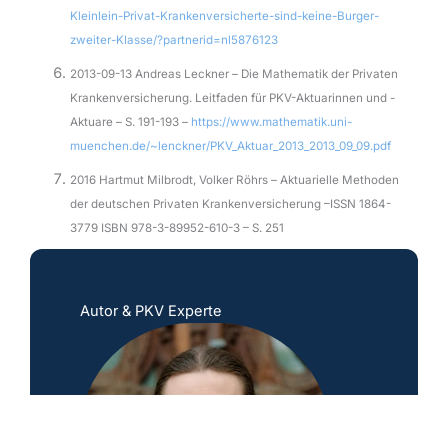
Kleinlein-Privat-Krankenversicherte-sind-keine-Burger-
zweiter-Klasse/?partnerid=nl5876123
2013-09-13 Andreas Leckner – Die Mathematik der Privaten
Krankenversicherung. Leitfaden für PKV-Aktuarinnen und -
Aktuare – S. 191-193 –
https://www.mathematik.uni-
muenchen.de/~lenckner/PKV_Aktuar_2013_2013_09_09.pdf
2016 Hartmut Milbrodt, Volker Röhrs – Aktuarielle Methoden
der deutschen Privaten Krankenversicherung –ISSN 1864-
3779 ISBN 978-3-89952-610-3 – S. 251
Autor & PKV Experte