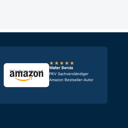
★
★
★
★
★
Walter Benda
PKV-Bestseller auf
PKV Sachverständiger
Amazon Bestseller-Autor